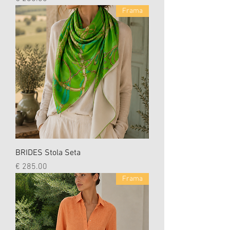
Frama
BRIDES Stola Seta
السعر
Frama