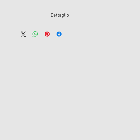
Dettaglio
colore : Stampa floreale arancio
Elasticizzato
composizione : 100% seta
a stampa su tutta la superficie puo
variare
made in Italy