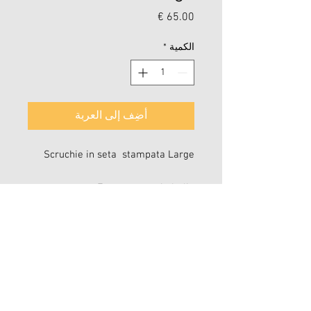
السعر
الكمية
*
أضِف إلى العربة
Scruchie in seta stampata Large
Fatto a mano in Italia
Dettaglio
colore : Stampa gioiello