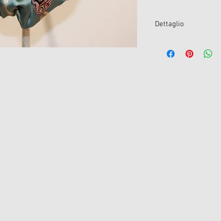
Dettaglio
colore : Stampa gio
Elasticizzato
composizione : 100
il posizionamento d
variare
made in Italy