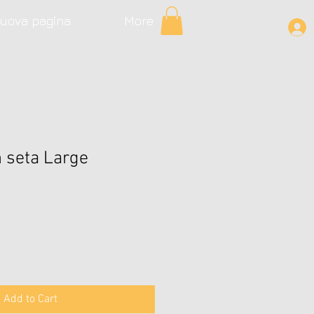
uova pagina
More
n seta Large
Add to Cart