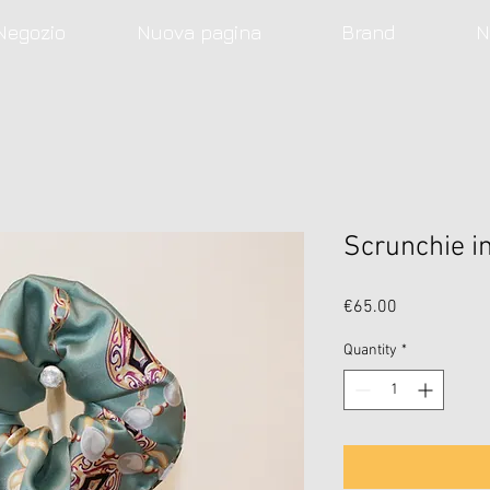
Negozio
Nuova pagina
Brand
N
Scrunchie i
Price
€65.00
Quantity
*