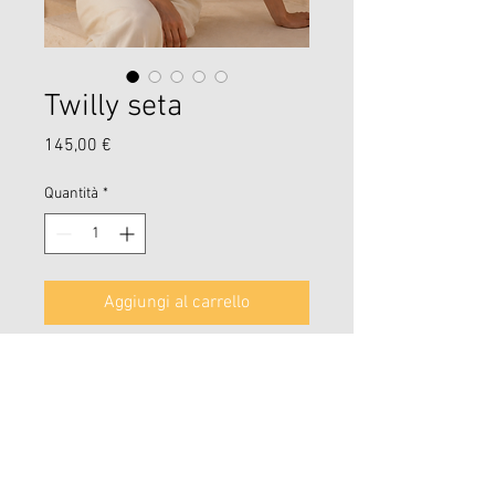
Twilly seta
Prezzo
145,00 €
Quantità
*
Aggiungi al carrello
Twilly in seta 100% ,rifinitura a
mano .
Dalle migliori sete jaquard
comasche ,un accessorio super
glam da abbinare ai tuoi outfit.