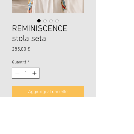
REMINISCENCE
stola seta
Prezzo
285,00 €
Quantità
*
Aggiungi al carrello
Reminiscence stola seta 100%
jaquard oro lurex .
65x190
L Arte delle figure geometriche in