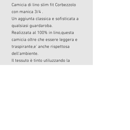
Camicia di lino slim fit Corbezzolo
con manica 3/4 .
Un aggiunta classica e sofisticata a
qualsiasi guardaroba.
Realizzata al 100% in lino,questa
camicia oltre che essere leggera e
traspirante,e' anche rispettosa
dell'ambiente.
Il tessuto è tinto utiluzzando la
tecnica della tintura a freddo
,risparmiando acqua ed energia
,riducendo al minimo l'impatto
ambientale.
Ogni camicia è meticolosamente
realizzata a mano in Italia,
garantendo il massimo livello di
qualita' ed attenzione ai dettagli.
Con il suo design slim fit e lo stile