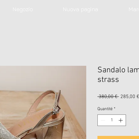
Negozio
Nuova pagina
Mar
Sandalo lam
strass
Prix
 380,00 € 
285,00 
original
Quantité
*