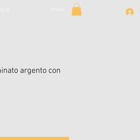
que
More
inato argento con
Prix
€
promotionnel