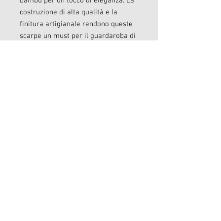
bambù per un tocco di eleganza. La
costruzione di alta qualità e la
finitura artigianale rendono queste
scarpe un must per il guardaroba di
ogni donna. Realizzati a mano con
cura, questi mocassini non sono solo
un'affermazione di moda, ma anche
una testimonianza
dell'intramontabile artigianalità
italiana. Indossa un paio dei nostri
Mocassino intreccio pelle e esci con
stile e comfort.
Dettagli
Materiale : pelle e cuoio
dattagli in metallo e bambu
tacco 2cm
Made in Italy