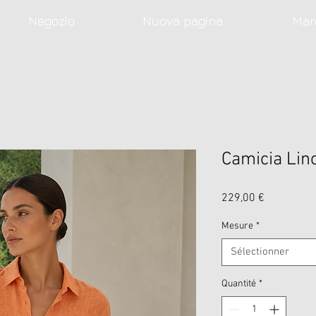
Negozio
Nuova pagina
Mar
Camicia Lino
Prix
229,00 €
Mesure
*
Sélectionner
Quantité
*