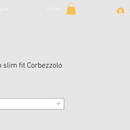
que
More
 slim fit Corbezzolo