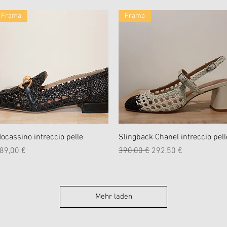
Frama
Frama
Schnellansicht
Schnellansicht
ocassino intreccio pelle
Slingback Chanel intreccio pell
reis
Standardpreis
Sale-Preis
89,00 €
390,00 €
292,50 €
Mehr laden