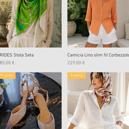
Schnellansicht
Schnellansicht
RIDES Stola Seta
Camicia Lino slim fit Corbezzol
reis
Preis
85,00 €
229,00 €
Frama
Frama