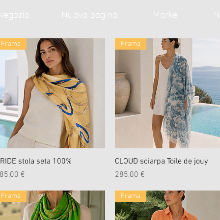
Negozio
Nuova pagina
Marke
N
Frama
Frama
Schnellansicht
Schnellansicht
RIDE stola seta 100%
CLOUD sciarpa Toile de jouy
reis
Preis
85,00 €
285,00 €
Frama
Frama