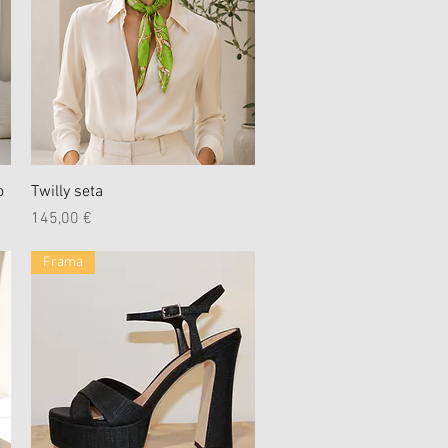
Schnellansicht
o
Twilly seta
Preis
145,00 €
Frama