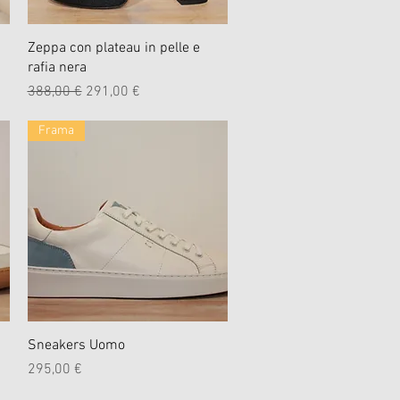
Schnellansicht
Zeppa con plateau in pelle e
rafia nera
Standardpreis
Sale-Preis
388,00 €
291,00 €
Frama
Schnellansicht
Sneakers Uomo
Preis
295,00 €