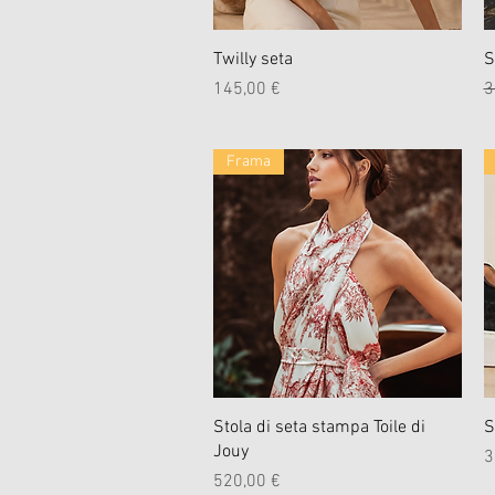
Schnellansicht
Twilly seta
S
Preis
S
145,00 €
3
Frama
Schnellansicht
Stola di seta stampa Toile di
S
Jouy
P
3
Preis
520,00 €