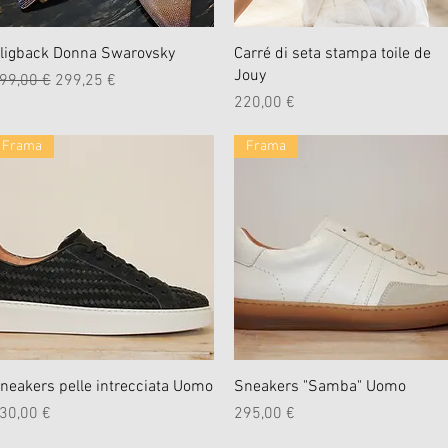
Schnellansicht
Schnellansicht
ligback Donna Swarovsky
Carré di seta stampa toile de
Jouy
tandardpreis
Sale-Preis
99,00 €
299,25 €
Preis
220,00 €
Frama
Frama
Schnellansicht
Schnellansicht
neakers pelle intrecciata Uomo
Sneakers "Samba" Uomo
reis
Preis
30,00 €
295,00 €