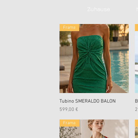
Zuhause
Frama
Schnellansicht
Tubino SMERALDO BALON
B
Preis
P
599,00 €
2
Frama