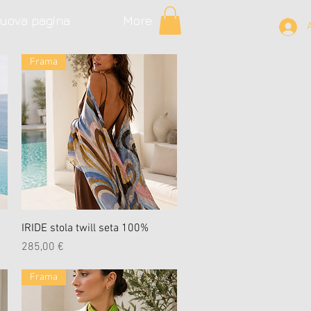
uova pagina
More
Frama
Schnellansicht
IRIDE stola twill seta 100%
Preis
285,00 €
Frama