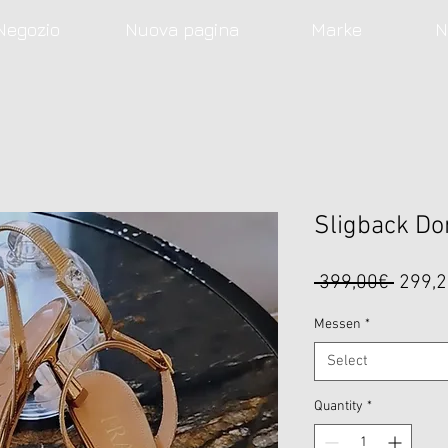
Negozio
Nuova pagina
Marke
N
Sligback D
Regul
 399,00€ 
299,
Price
Messen
*
Select
Quantity
*